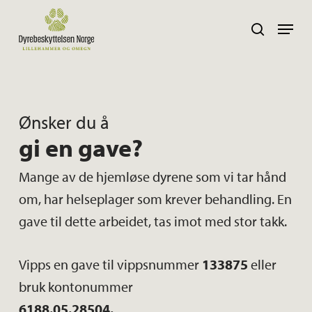
Skip
Navig
search
to
main
content
Ønsker du å
gi en gave?
Mange av de hjemløse dyrene som vi tar hånd
om, har helseplager som krever behandling. En
gave til dette arbeidet, tas imot med stor takk.
Vipps en gave til vippsnummer
133875
eller
bruk kontonummer
6188.05.28504
.