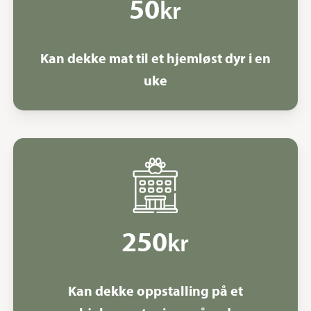
50
kr
Kan dekke mat til et hjemløst dyr i en
uke
250
kr
Kan dekke oppstalling på et